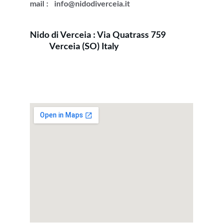
mail :   info@nidodiverceia.it
Nido di Verceia : Via Quatrass 759             
          Verceia (SO) Italy